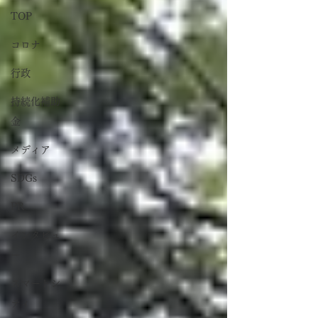
TOP
コロナ
行政
持続化補助
金
メディア
SDGs
PR
インタビュ
ー
スマートシ
ティ