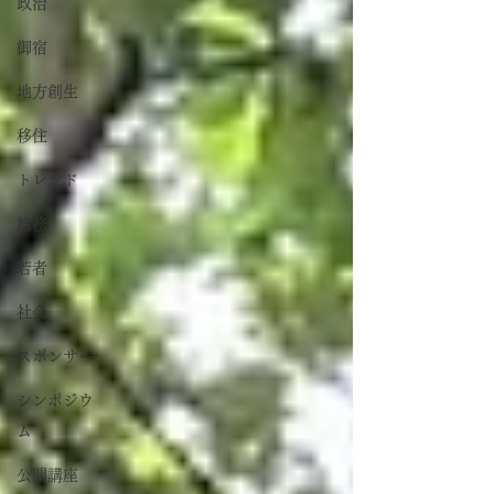
政治
御宿
地方創生
移住
トレンド
総務
若者
社会
スポンサー
シンポジウ
ム
公開講座