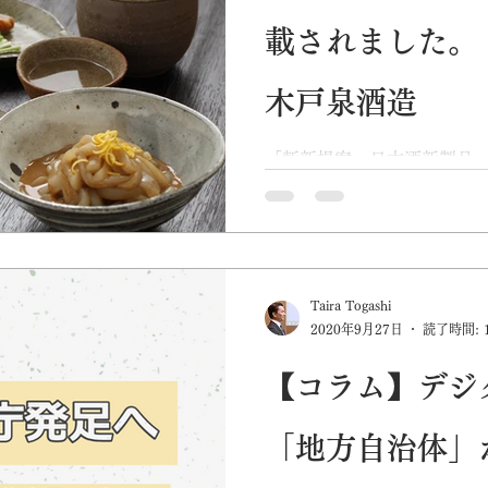
載されました。
木戸泉酒造
「斬新提案 日本酒新製品 
行っている酒蔵のPRや日本
応援通販サイトの運営など
制度と共に、読売新聞全国
日）に掲載されました。 電
だけます。
Taira Togashi
2020年9月27日
読了時間: 
【コラム】デジ
「地方自治体」