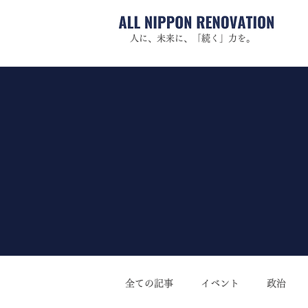
人に、未来に、「続く」力を。
全ての記事
イベント
政治