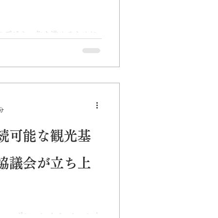
のデジタル化を進めるために
がデジタル化を実現し、あら
くても実現できる、必要な給
いった社会を早急に実現する
.
分
続可能な観光基
協議会が立ち上
ル・ニッポン・レノベーションも