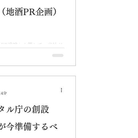
（地酒PR企画）
PR戦略」と第して、当社が
酒新商品開発、地域まるごと
について、インターンシップ
版「地域力」（１１月１９
子版ではこちらからご覧いた
14分
タル庁の創設
が今準備するべ