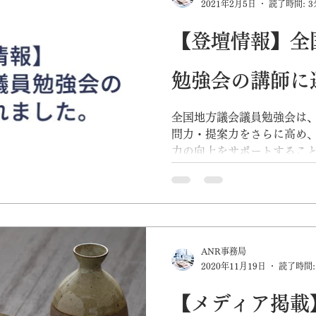
2021年2月5日
読了時間: 3
【登壇情報】全
勉強会の講師に
全国地方議会議員勉強会は、
問力・提案力をさらに高め
力の向上をサポートするこ
地方自治の発展を図り、我
現に寄与することを目的と
取りしたテーマで勉強会...
ANR事務局
2020年11月19日
読了時間:
【メディア掲載