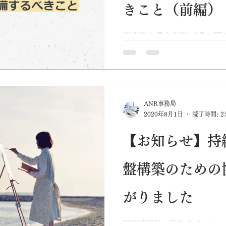
きこと（前編）
菅政権の重点政策 「我が国
は、まずは国・地方の行政
ゆる手続きが役所に行かな
付が迅速に行われる、こう
必要があると思います。」 ..
ANR事務局
2020年8月1日
読了時間: 2
【お知らせ】持
盤構築のための
がりました
2020年7月、私たちオー