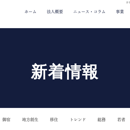
ま
ホーム
法人概要
ニュース・コラム
事業
新着情報
御宿
地方創生
移住
トレンド
総務
若者