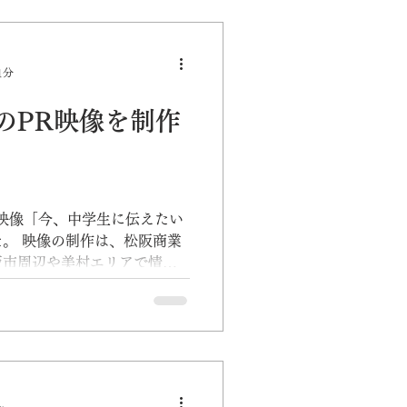
DGs
PR
1分
のPR映像を制作
映像「今、中学生に伝えたい
。 映像の制作は、松阪商業
阪市周辺や美村エリアで情報
ダー（高校3年生）の高校生
ながら、進路に悩む中学3年