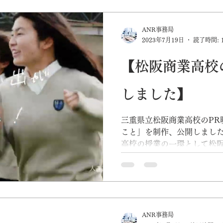
TOP
コロナ
行政
持続化補助金
メディア
S
ANR事務局
2023年7月19日
読了時間: 
【松阪商業高校
しました】
三重県立松阪商業高校のPR
こと」を制作、公開しました
高校の授業の一環として松
発信活動をしているアンバサ
6人とタイアップ授業を行い
生に伝えたいこと...
ANR事務局