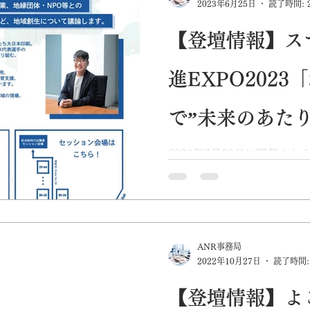
2023年6月25日
読了時間: 
【登壇情報】ス
進EXPO2023
で”未来のあた
イ！」
2023年6月28日に開催さ
て弊社代表理事の富樫泰良
ィ推進EXPOはスマートシ
「MaaS」「通信ネットワ
のサービスが一堂に出展。
性化」「業務効...
ANR事務局
2022年10月27日
読了時間:
【登壇情報】よ