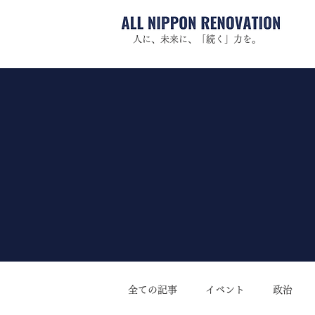
人に、未来に、「続く」力を。
全ての記事
イベント
政治