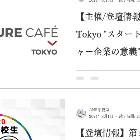
【主催/登壇情報】V
Tokyo "スタ
ャー企業の意義
”Connecting innovators t
ョンに掲げ、各種プログラ
ンチャー企業・起業家・投
変革を促すイノベーションの創
Café...
ANR事務局
2021年3月1日
読了時間: 2
【登壇情報】第