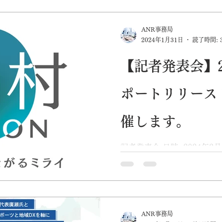
TOP
コロナ
行政
持続化補助金
メディア
S
ANR事務局
2024年1月31日
読了時間: 
【記者発表会】2
ポートリリース
催します。
記者発表会 日時: 2024年2
ごかつら池 ふるさと村三重県
ンラインでも配信いたしま
ちらから。） 三重県多気町
紀北町の広域地域を中心に、
ANR事務局