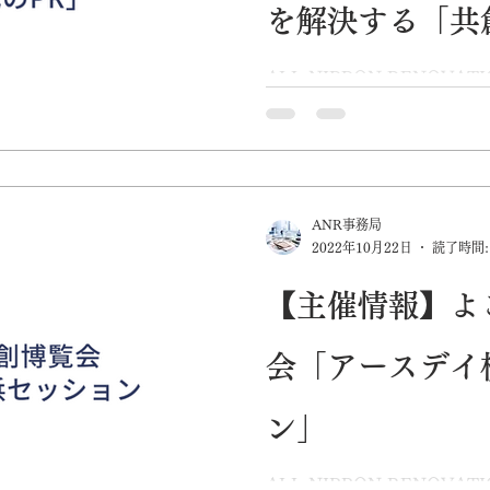
を解決する「共
ALL NIPPON RENOV
ニッポン・レノベーション）
ィデザイン・ラボではセッ
が課題を解決する「共創時代
覧会にて10月23日（日）に開
ANR事務局
2022年10月22日
読了時間:
【主催情報】よ
会「アースデイ
ン」
ALL NIPPON RENOV