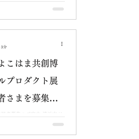
とNPO法人横浜コミュニテ
Day Yokohamaのキックオ
10月23日（日）に開催しま
 3分
よこはま共創博
ルプロダクト展
者さまを募集し
展者募集のご案内 横浜市が
市庁舎のアトリウムで開催す
」（10月21日(金)〜28日
ーデザインによるプロダクト、