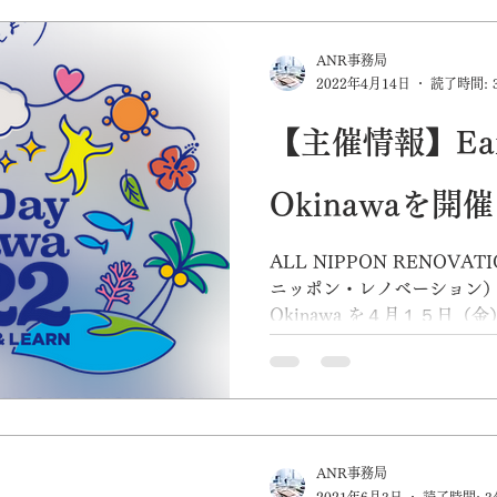
サステナブルマテリアル、
コーナー...
ANR事務局
2022年4月14日
読了時間: 
【主催情報】Eart
Okinawaを開
ALL NIPPON RENOV
ニッポン・レノベーション）プレ
Okinawa を４月１５日
す。 Earth Day Okinawa...
ANR事務局
2021年6月3日
読了時間: 3