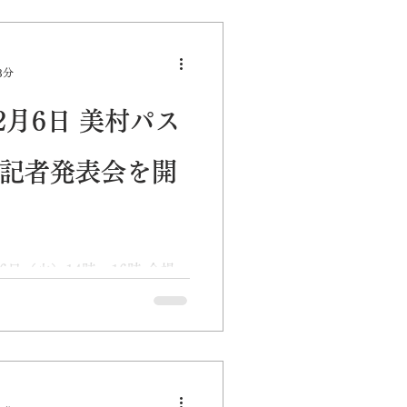
DGs
PR
3分
月6日 美村パス
 記者発表会を開
月6日（火）14時～16時 会場:
多気郡多気町五桂956 （オ
す。オンラインのご視聴はこ
・大台町・明和町・度会町・
様々なデジタル技術を活...