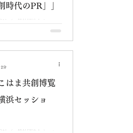
創時代のPR」」
ATION （一般社団法人オール・
とNPO法人横浜コミュニテ
ション「コミュニケーション
のPR」」をよこはま共創博
催します。...
 2分
こはま共創博覧
横浜セッショ
ATION （一般社団法人オール・