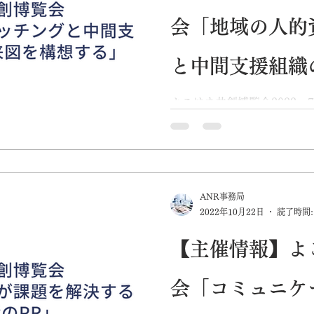
会「地域の人的
と中間支援組織
を構想する」
よこはま共創博覧会2022、7日
分から、トーク企画「地域
間支援組織の連携を構想す
良が登壇します。 市民が抱
き社会課題」としてとらえ
奮闘して...
ANR事務局
2022年10月22日
読了時間:
【主催情報】よ
会「コミュニケ