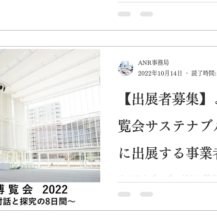
ニッポン・レノベーション）
ィデザイン・ラボではEarth 
フをよこはま共創博覧会にて
す。...
ANR事務局
2022年10月14日
読了時間:
【出展者募集】
覧会サステナブ
に出展する事業
ています。
サステナブルプロダクト展出
馬車道駅直結の横浜市の新
る「よこはま共創博覧会2022
(金)）会場で、サーキュラ