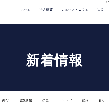
ま
ホーム
法人概要
ニュース・コラム
事業
新着情報
御宿
地方創生
移住
トレンド
総務
若者