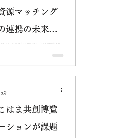
資源マッチング
の連携の未来図
目の10月27日(木)17時45
の人的資源のマッチングと中
る」に弊社代表理事の富樫泰
える様々な困難を「解決すべ
、その課題解決のために日々
 3分
こはま共創博覧
ーションが課題