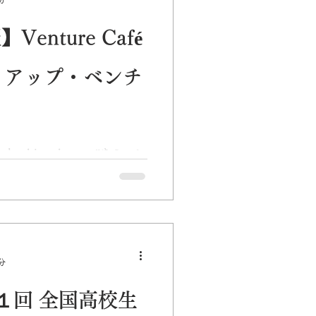
enture Café
ートアップ・ベンチ
"
o make things happen”をミッシ
ミング・イベントを通じてベ
資家を繋げることで、世界の
出を狙いとする「Venture
分
１回 全国高校生