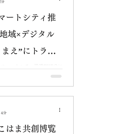
2分
マートシティ推
「地域×デジタル
りまえ”にトラ
れるスマートシティ推進EXPOに
が登壇します。スマートシテ
ティの実現をめざした
ーク」「ゼロカーボン化」など
「住みやすい街づくり」「活
 4分
こはま共創博覧