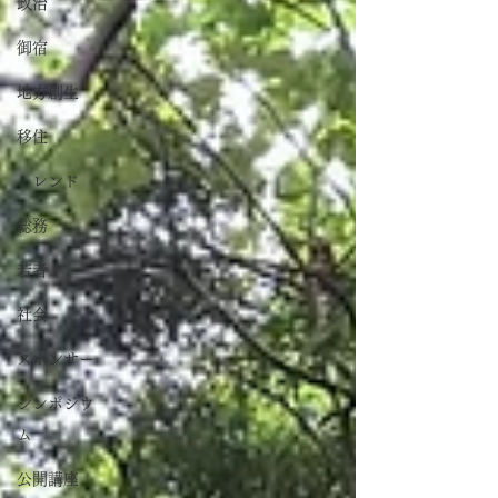
政治
御宿
地方創生
移住
トレンド
総務
若者
社会
スポンサー
シンポジウ
ム
公開講座