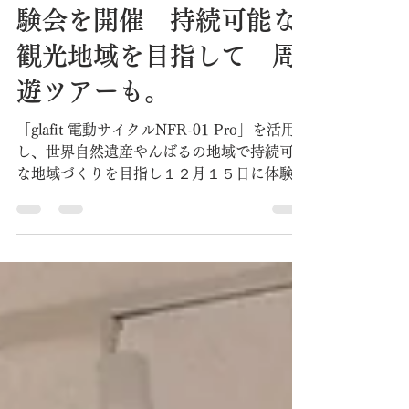
【観光庁事業】国頭村辺
戸岬で電動サイクルの体
験会を開催 持続可能な
観光地域を目指して 周
遊ツアーも。
「glafit 電動サイクルNFR-01 Pro」を活用
し、世界自然遺産やんばるの地域で持続可能
な地域づくりを目指し１２月１５日に体験会
を開催、安全かつ環境に優しいモビリティで
地域を支援します。 アイキャッチ写真=サイ
クリングツアーの様子 この度、国頭村では
観光庁...