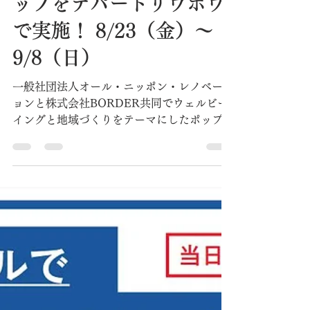
ANR事務局
2024年8月22日
読了時間: 3分
【ポップアップ】ウェル
ビーイングと地域づくり
をテーマにしたポップア
ップをデパートリウボウ
で実施！ 8/23（金）～
9/8（日）
一般社団法人オール・ニッポン・レノベーシ
ョンと株式会社BORDER共同でウェルビー
イングと地域づくりをテーマにしたポップア
ップがデパートリウボウで実施します！ 新
商品「電動バイク glafit NFR-01 Pro（100
台限定）」「世界自然遺産やんばるの天然繊