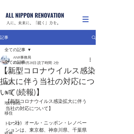
人に、未来に、「続く」力を。
記事
全ての記事
ANR事務局
全ての記事
2020年3月28日
読了時間: 2分
【新型コロナウイルス感染
イベント
拡大に伴う当社の対応につ
政治
いて(続報)】
御宿
【新型コロナウイルス感染拡大に伴う
地方創生
当社の対応について】
移住
（一社）オール・ニッポン・レノベー
トレンド
ションは、東京都、神奈川県、千葉県
総務