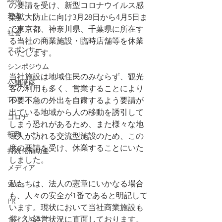
の要請を受け、新型コロナウイルス感
若者
染拡大防止に向け3月28日から4月5日ま
で東京都、神奈川県、千葉県に所在す
社会
る当社の商業施設・臨時店舗等を休業
スポンサー
いたします。
シンポジウム
当社施設は地域住民のみならず、観光
公開講座
客の利用も多く、営業することにより
TOP
不要不急の外出を自粛するよう要請が
出ている地域から人の移動を誘引して
コロナ
しまう恐れがあるため、また様々な地
行政
域人が訪れる交流型施設のため、この
度の要請を受け、休業することにいた
持続化補助金
しました。
メディア
私たちは、法人の憲章にいかなる場合
SDGs
も、人々の安全が1番であると明記して
PR
います。現状において当社商業施設も
インタビュー
厳しい経営状況に直面しております。