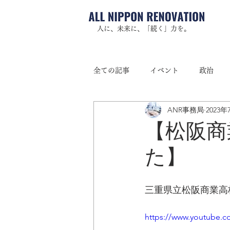
人に、未来に、「続く」力を。
全ての記事
イベント
政治
ANR事務局
2023年
シンポジウム
公開講座
【松阪商
た】
インタビュー
スマートシティ
三重県立松阪商業高
https://www.youtube.