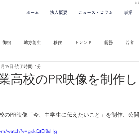
ま
ホーム
法人概要
ニュース・コラム
事業
御宿
地方創生
移住
トレンド
総務
若者
7月19日
読了時間: 1分
TOP
コロナ
行政
持続化補助金
メディア
S
業高校のPR映像を制作
校のPR映像「今、中学生に伝えたいこと」を制作、公
com/watch?v=gxkQtEf8sHg