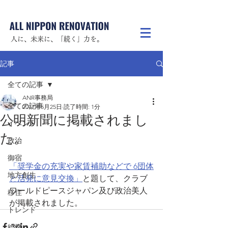
人に、未来に、「続く」力を。
記事
全ての記事
ANR事務局
全ての記事
2017年5月25日
読了時間: 1分
公明新聞に掲載されまし
イベント
た。
政治
御宿
「奨学金の充実や家賃補助などで 6団体
地方創生
と活発に意見交換」
と題して、クラブ
ワールドピースジャパン及び政治美人
移住
が掲載されました。
トレンド
総務