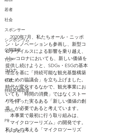
若者
社会
スポンサー
　2020年7月、私たちオール・ニッポ
シンポジウム
ン・レノベーションも参画し、新型コ
公開講座
ロナウイルスによる影響を乗り越え、
Afterコロナにおいても、新しい価値を
TOP
提供し続けようと、SDGs・ESGの基本
コロナ
理念を基に「持続可能な観光基盤構築
のための協議会」を立ち上げました。
行政
時代が変化するなかで、観光事業にお
持続化補助金
いても「時間の消費」ではなくストー
メディア
リを持った実るある「新しい価値の創
造」が必要であると考えています。
SDGs
　本事業で最初に行う取り組みは、
PR
「マイクロツーリズム」の開発です。
私たちの考える「マイクロツーリズ
インタビュー