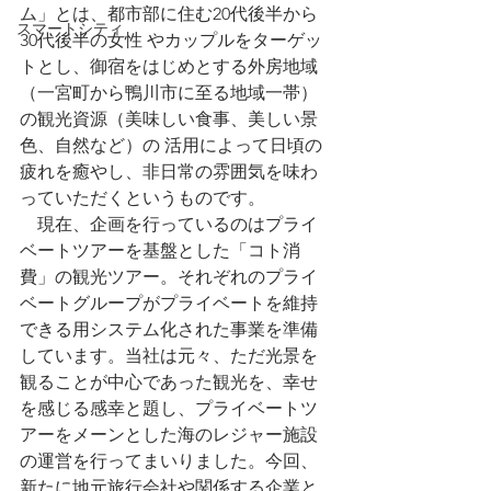
ム」とは、都市部に住む20代後半から
スマートシティ
30代後半の女性 やカップルをターゲッ
トとし、御宿をはじめとする外房地域
（一宮町から鴨川市に至る地域一帯）
の観光資源（美味しい食事、美しい景
色、自然など）の 活用によって日頃の
疲れを癒やし、非日常の雰囲気を味わ
っていただくというものです。
　現在、企画を行っているのはプライ
ベートツアーを基盤とした「コト消
費」の観光ツアー。それぞれのプライ
ベートグループがプライベートを維持
できる用システム化された事業を準備
しています。当社は元々、ただ光景を
観ることが中心であった観光を、幸せ
を感じる感幸と題し、プライベートツ
アーをメーンとした海のレジャー施設
の運営を行ってまいりました。今回、
新たに地元旅行会社や関係する企業と