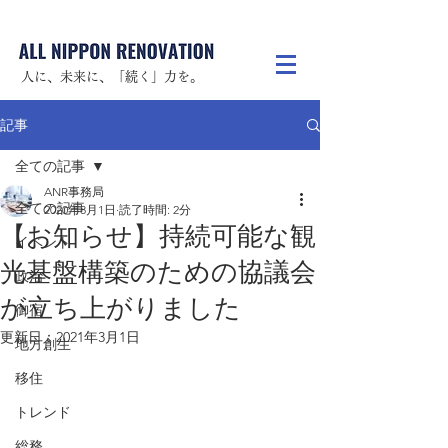
人に、未来に、「続く」力を。
記事
全ての記事
ANR事務局
全ての記事
2020年8月1日
読了時間: 2分
【お知らせ】持続可能な観
イベント
光基盤構築のための協議会
政治
が立ち上がりました
御宿
更新日：
2021年3月1日
地方創生
移住
トレンド
総務