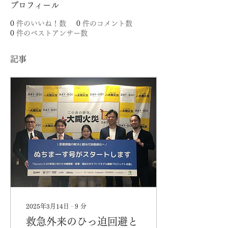
プロフィール
0
件のいいね！数
0
件のコメント数
0
件のベストアンサー数
記事
2025年3月14日
∙
9
分
救急外来のひっ迫回避と