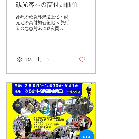
観光客への高付加価値化
を両立 医療MaaS「ぬ
沖縄の救急外来適正化・観
ちまーす号」の運行を恒
光地の高付加価値化へ 旅行
者の急患対応に昼夜問わず
久化、活用可能な旅行保
３６５日の体制を維持、大
険も拡大提携レンタカー
同火災海上保険とも提携、
訪日観光客の旅行保険で利
利用の外国人観光客はキ
用者の立替えも不要に。
ャッシュレスで利用可能
（写真：3月13日に大同火
178
0
災海上保険株式会社にて行
に。
われた記者発表 左から大
同火災海上保険株式会社島
田代表...