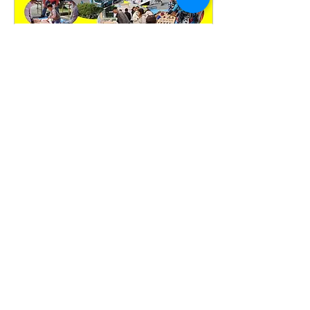
2025年2月23日
∙
1
分
【ぬちまーす号がうるま
市防災フェア2025に出展
しました！】
2025年2月8日、うるま市
役所で開催された「うるま
市防災フェア2025」に、ぬ
ちまーす号が出展されまし
た！ 本イベントでは、災害
時の支援活動を体験できる
コーナーが設けられ、ぬち
まーす号もその一環として
67
0
1
展示。市民の方々が車両の
設備や機能を見学し、防
災・医療支援の可能性につ
い...
持続可能な社会を目指す社会還元型企業。マーケテ
ィング＆コンサルティング。ウェルビーイング・医
療。