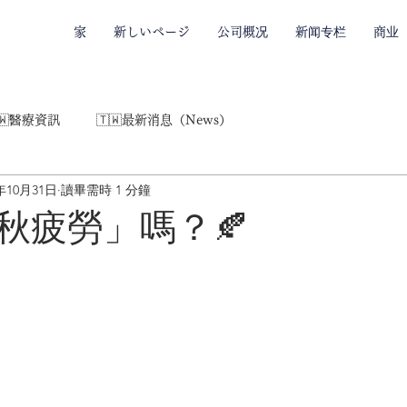
家
新しいページ
公司概况
新闻专栏
商业
🇼醫療資訊
🇹🇼最新消息（News）
5年10月31日
讀畢需時 1 分鐘
秋疲勞」嗎？🍂