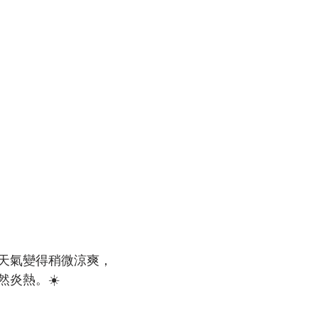
然天氣變得稍微涼爽，
然炎熱。☀️