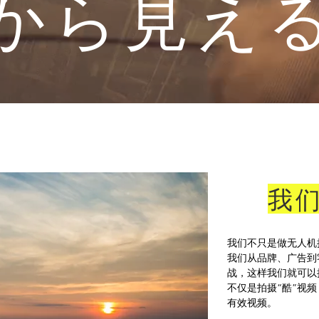
来から見え
我
我们不只是做无人机
我们从品牌、广告到
战，这样我们就可以
不仅是拍摄“酷”视
有效视频。