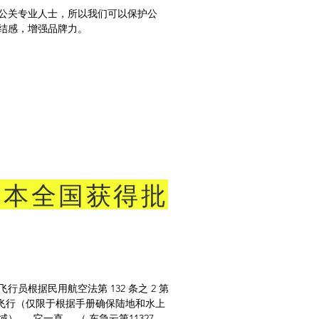
公关专业人士，所以我们可以保护公
结感，增强品牌力。
日本全国获得批
行员根据民用航空法第 132 条之 2 第
国飞行（仅限于根据手册确保陆地和水上
） 。 它一直。 （
东急云第11327