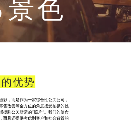
る景色
们的优势
摄影，而是作为一家综合性公关公司，
零售改善等全方位的角度接受拍摄的挑
捕捉到公关所需的“照片”。我们的使命
频，而且还提供考虑到客户和社会背景的