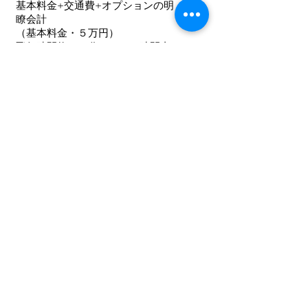
基本料金+交通費+オプションの明
瞭会計
（基本料金・５万円）
飛行時間約４０分、カット時間内
無制限にて
厳選したデータのお渡
しが含まれます。
（交通費）
交通費は実費にてお受けいたしま
す。宿泊が伴う場合は宿泊費も必
要になります。
（オプション）
​撮影が特別困難な場所での撮影や
編集もご依頼される場合、お見積
りが必要です。お気軽にご連絡く
ださい。
お問い合わせ