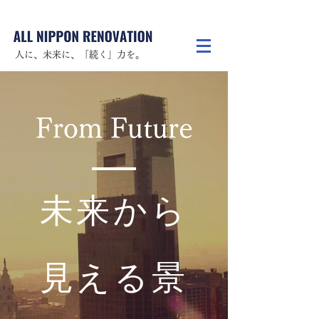
人に、未来に、「続く」力を。
From Future
​未来から
見える景