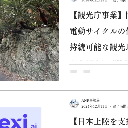
【観光庁事業】
電動サイクル
持続可能な観光
て 周遊ツアー
「glafit 電動サイクルNFR
遺産やんばるの地域で持続
２月１５日に体験会を開催
リティで地域を支援します。
リングツアーの様子 この度、
ANR事務局
2024年12月11日
読了時間:
【日本上陸を支援 L