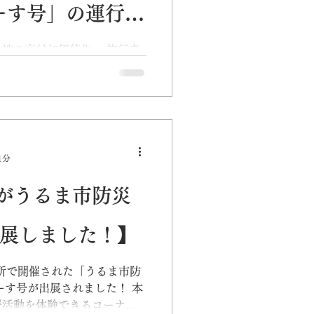
まーす号」の運行を
能な旅行保険も
地の高付加価値化へ 旅行者
６５日の体制を維持、大同火
観光客の旅行保険で利用者の
カー利用の外国
3月13日に大同火災海上保険
発表 左から大同火災海上保
ッシュレスで利
1分
がうるま市防災
出展しました！】
役所で開催された「うるま市防
ーす号が出展されました！ 本
援活動を体験できるコーナー