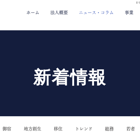
ま
ホーム
法人概要
ニュース・コラム
事業
新着情報
御宿
地方創生
移住
トレンド
総務
若者