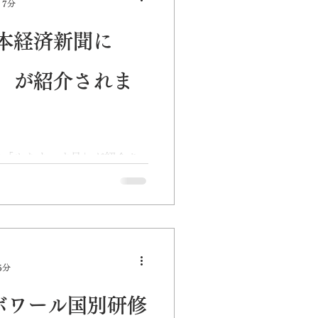
 7分
カッションを行います。会場
催はResorTech
本経済新聞に
細は公式サイトをご確認くださ
」が紹介されま
に「ぬちまーす号」が紹介さ
10日付の日本経済新聞「データで
縄県で急速に広がるオンライ
のサービス「ぬちまーす号」
ホテルの訪日客診察」と題し、
指す新たな仕組みとして紹介
5分
県で24時間対応。電話予約
ジボワール国別研修
つけ、医師とオンラインで診