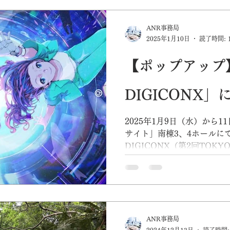
ANR事務局
2025年1月10日
読了時間: 
【ポップアップ
DIGICONX
2025年1月9日（水）から
サイト」南棟3、4ホールにて
DIGICONX（第2回TOK
ツビジネスワールド）」 に、ANRが出展します！ 展示
場所は D-07ブース...
ANR事務局
2024年12月13日
読了時間: