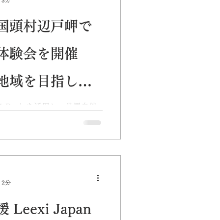
国頭村辺戸岬で
の体験会を開催
地域を目指し
も。
-01 Pro」を活用し、世界自然
可能な地域づくりを目指し１
、安全かつ環境に優しいモビ
 アイキャッチ写真=サイク
国頭村では観光庁...
 2分
eexi Japan