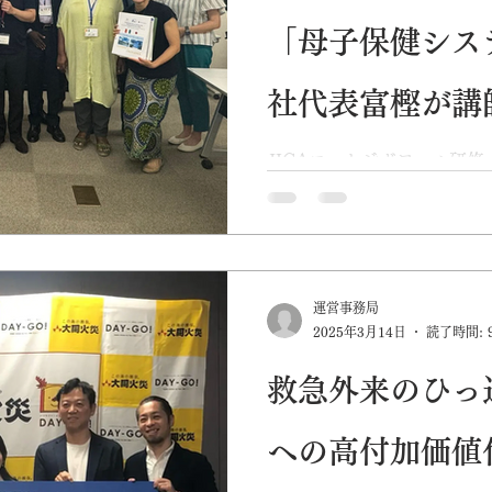
察を行います。薬局チェー
「母子保健シス
薬の受け取りまでホテルの
間で受診が可能です。 今後も、訪日観光客と地域医療を
つなぐ新しいモデルとして
社代表富樫が講
てまいります。
ました！
JICAコートジボワール研
て、代表の富樫が講師とし
MaaS「ぬちまーす号」や
STI/STD・アフターピル
ナースの取り組みについて
運営事務局
2025年3月14日
読了時間: 
救急外来のひっ
への高付加価値