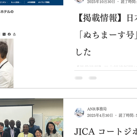
2025年10月30日
読了時間:
共創モデルについてディス
またはオンラインで参加可能。主
【掲載情報】日
Okinawa実行委員会。詳
い。
「ぬちまーす号
した
【掲載情報】日本経済新聞
れました。 2025年10月
読む地域再生」特集で、沖
ン診療の事例として、弊社
が掲載されました。 記事では、「沖縄、オンライン診療
施設2.6倍 病院代わりに
ANR事務局
観光と地域医療の両立を目
2025年4月30日
読了時間: 
されています。 「ぬちまーす号」は1月に実証実験として
開始し、現在は離島を含む全
JICA コート
後、看護師がホテルに駆け