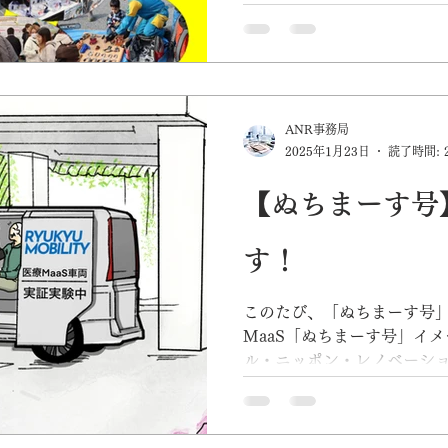
が設けられ、ぬちまーす号
の方々が車両の設備や機能
可能性につい...
ANR事務局
2025年1月23日
読了時間: 
【ぬちまーす号
す！
このたび、「ぬちまーす号」
MaaS「ぬちまーす号」イ
ル・ニッポン・レノベーショ
株式会社（東京都渋谷区）
市）、沖縄セルラー電話株
式会社ホット沖縄...