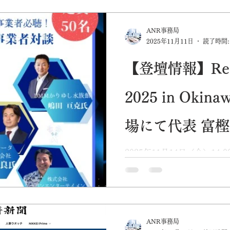
TOP
コロナ
行政
持続化補助金
メディア
S
ANR事務局
2025年11月11日
読了時間:
【登壇情報】Reso
2025 in Oki
場にて代表 富
2025年11月14日（金）14
「ResorTech EXPO 202
にて、弊社代表・富樫が登
ル診療サービス「ぬちまー
クリニックを中心とした地
介。また、DMMかりゆし
ANR事務局
「観光×医療×テクノロジー