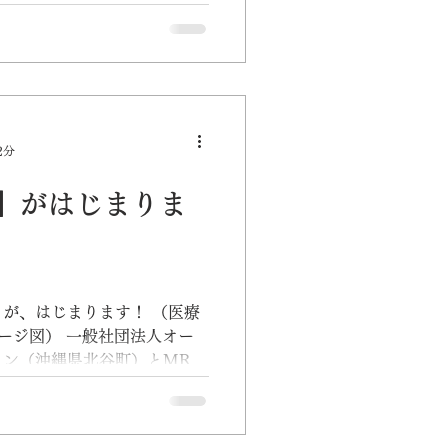
もその一環として展示。市民
を見学し、防災・医療支援の
2分
】がはじまりま
が、はじまります！ （医療
メージ図） 一般社団法人オー
ン（沖縄県北谷町）とMRT
株式会社薬正堂（沖縄県沖縄
式会社（沖縄県那覇市）、株