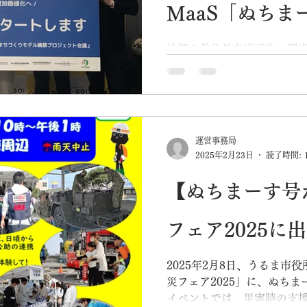
MaaS「ぬち
恒久化、活用可
沖縄の救急外来適正化・観光
の急患対応に昼夜問わず３
災海上保険とも提携、訪日
拡大提携レンタ
立替えも不要に。 （写真：
株式会社にて行われた記者
人観光客はキャ
険株式会社島田代表...
運営事務局
2025年2月23日
読了時間: 
用可能に。
【ぬちまーす号
フェア2025に
2025年2月8日、うるま市
災フェア2025」に、ぬちま
イベントでは、災害時の支