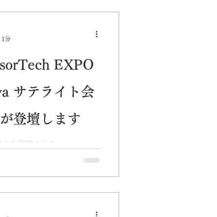
DGs
PR
 1分
rTech EXPO
nawa サテライト会
樫が登壇します
:00より開催される
5 in Okinawa」サテライト会場
壇します。講演では、モバイ
す号」やインターナショナル
域医療連携の取り組みを紹
水族館、ジャングリアと共に
」をテーマに、沖縄発の地域