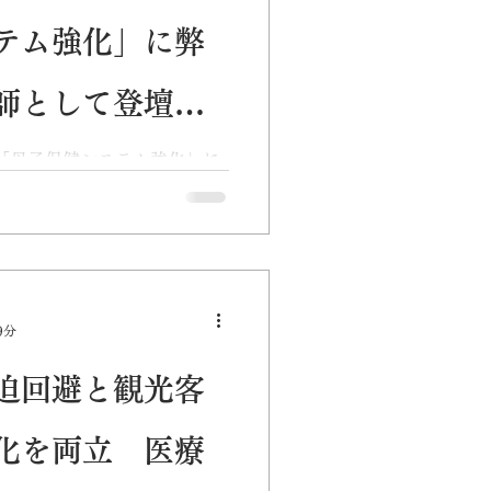
ンとの連携により、診察から
テム強化」に弊
客室で完結し、通常より短時
、より多くの方に安心を届け
師として登壇し
修「母子保健システム強化」に
て登壇。沖縄発の医療
オンライン診療の事例、
相談、地域医療・コミュニティ
紹介しました。
9分
迫回避と観光客
化を両立 医療