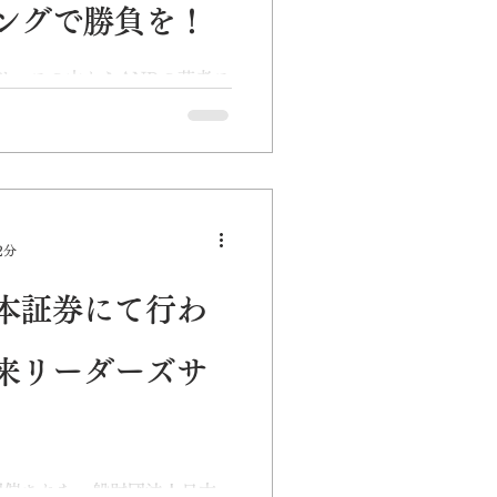
ングで勝負を！
スリリースの中からANRの若者ス
につながるニュース・トピッ
2分
本証券にて行わ
来リーダーズサ
開催された一般財団法人日本