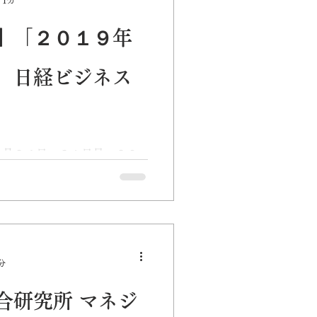
】「２０１９年
」日経ビジネス
２月２４日・３１日号、２０
レニアル世代特集に当社およ
した。
分
合研究所 マネジ