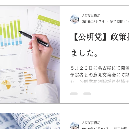
ANR事務局
2019年6月7日
読了時間: 1
【公明党】政策
ました。
５月２３日に名古屋にて開
予定者との意見交換会にて
れ、公明党参議院議員候補
佐々木さやか参議院議員よ
ANR事務局
2018年12月24日
読了時間: