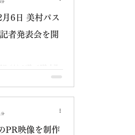
3分
月6日 美村パス
 記者発表会を開
月6日（火）14時～16時 会場:
多気郡多気町五桂956 （オ
す。オンラインのご視聴はこ
・大台町・明和町・度会町・
様々なデジタル技術を活...
1分
のPR映像を制作