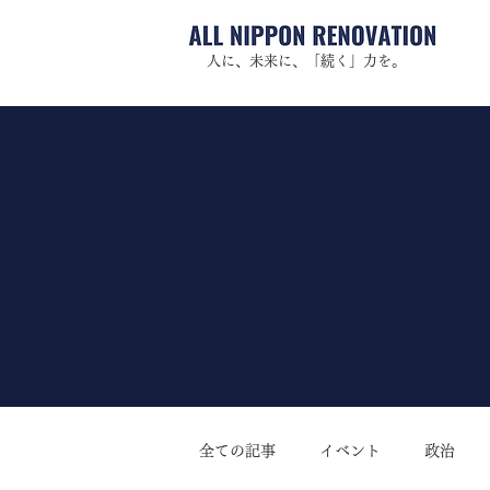
人に、未来に、「続く」力を。
全ての記事
イベント
政治