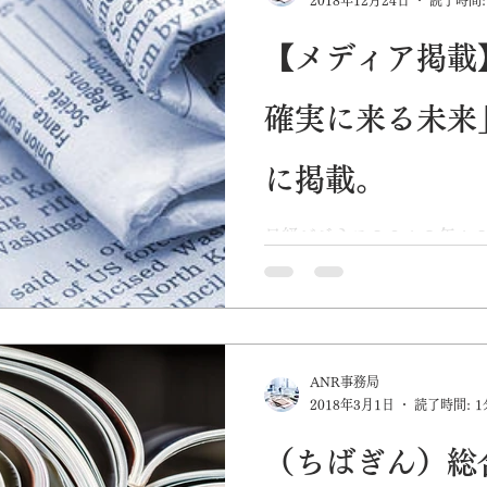
【メディア掲載
確実に来る未来
に掲載。
日経ビジネス２０１８年１
１９年確実に来る未来、ミ
び理事の富樫が掲載されま
ANR事務局
2018年3月1日
読了時間: 1
（ちばぎん）総