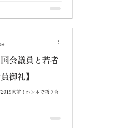
ND Tomorrow"主催の
ダーズサミット(11月3日)にて
ーションの発起人で、現在理
や官公庁・自治体の企画・政
2分
】国会議員と若者
満員御礼】
2019直前！ホンネで語り合