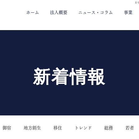
ま
ホーム
法人概要
ニュース・コラム
事業
新着情報
御宿
地方創生
移住
トレンド
総務
若者