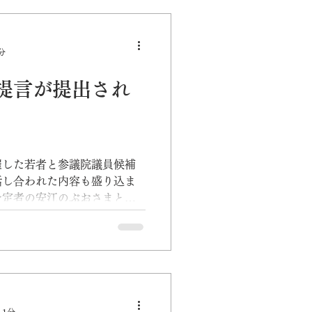
分
提言が提出され
催した若者と参議院議員候補
話し合われた内容も盛り込ま
予定者の安江のぶおさまと
り政府へ提言を行いました。
 1分