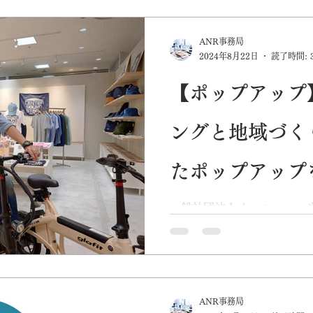
TOP
コロナ
行政
持続化補助金
メディア
S
ANR事務局
2024年8月22日
読了時間: 
【ポップアップ
ングと地域づく
たポップアップ
ボウで実施！ 8
一般社団法人オール・ニッ
会社BORDER共同でウェ
ーマにしたポップアップが
9/8（日）
す！ 新商品「電動バイク glafi
定）」「世界自然遺産やんば
ANR事務局