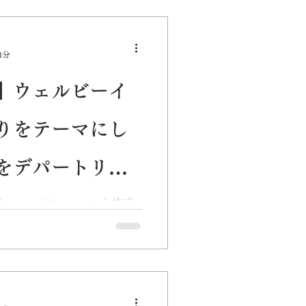
DGs
PR
3分
】ウェルビーイ
りをテーマにし
をデパートリウ
/23（金）～
ポン・レノベーションと株式
ルビーイングと地域づくりをテ
デパートリウボウで実施しま
t NFR-01 Pro（100台限
るの天然繊維製品」「街...