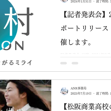
2024年1月31日
読了時間: 
【記者発表会】2
ポートリリース
催します。
記者発表会 日時: 2024年2
ごかつら池 ふるさと村三重県
ンラインでも配信いたしま
ちらから。） 三重県多気町
紀北町の広域地域を中心に、
ANR事務局
2023年7月19日
読了時間: 
【松阪商業高校