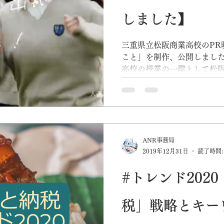
しました】
三重県立松阪商業高校のPR
こと」を制作、公開しました
高校の授業の一環として松
発信活動をしているアンバサ
6人とタイアップ授業を行い
生に伝えたいこと...
ANR事務局
2019年12月31日
読了時間:
#トレンド202
税」戦略とキー