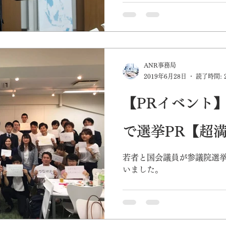
教育支援グローバル基金"BEYO
2019年度ジャパン未来リー
オール・ニッポン・レノベ
事を務めながら、民間企業
策...
ANR事務局
2019年6月28日
読了時間: 
【PRイベント
で選挙PR【超
若者と国会議員が参議院選挙
いました。