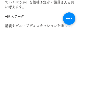
ていくべきか」を候補予定者・議員さんと共
に考えます。
●個人ワーク
講義やグループディスカッションを通して、
今後どのように選挙と関わっていきたいか、
候補予定者・議員さんのメッセージを書いて
いただき、候補予定者・議員さんに託す予定
です。
●立候補予定者・議員と若者がこれからも交
流できるよう懇談の時間も設けます。飲み物
とお菓子を用意しますので、リラックしてご
参加ください。
皆様のご参加、お待ちしております！
（各種、メディア用のスペースをご用意して
います。ご取材大歓迎です）