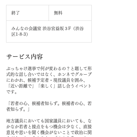
無
料
終了
終
無料
了
みんなの会議室 渋谷宮益坂３F（渋谷
区1-8-3）
サービス内容
ぶっちゃけ選挙で何が変わるの？と題して形
式的な話し合いではなく、ホンネでグループ
にわかれ、候補予定者・現役議員を囲み、
「近い距離で」「楽しく」話し合うイベント
です。
「若者の心、候補者知らず。候補者の心、若
者知らず。」
地方議員においても国家議員においても、な
かなか若者と接点をもつ機会は少なく、直接
意見や思いを聞く機会がないことで政治に関