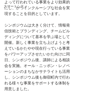
よって行われている事業をより効果的
スマートシティ
にし、かつインクルーシブな社会を実
現することを目的としています。
シンポジウムは大きく分けて、情報発
信技術とブランディング、チームビル
ディングについて基本を学ぶ場として
開催。新しく事業を立ち上げようと考
えているかたやや現在行っている事業
をパワーアップさせたいかた向けに同
日、シンポジウム後、講師による相談
会を実施。オール・ニッポン・レノベ
ーションのまちなかサテライトも活用
し、シンポジウム後も御宿町内で行わ
れる様々な事業をサポートする体制を
用意しました。