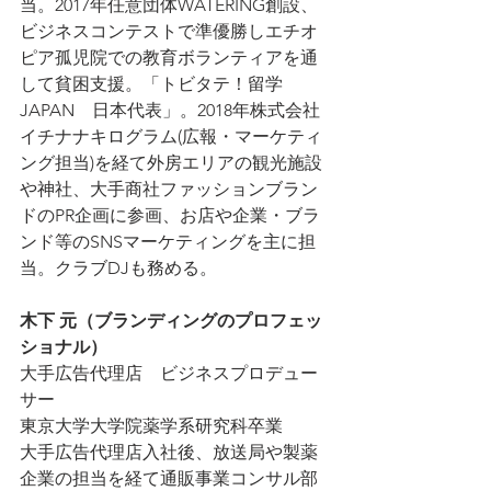
当。2017年任意団体WATERING創設、
ビジネスコンテストで準優勝しエチオ
ピア孤児院での教育ボランティアを通
して貧困支援。「トビタテ！留学
JAPAN　日本代表」。2018年株式会社
イチナナキログラム(広報・マーケティ
ング担当)を経て外房エリアの観光施設
や神社、大手商社ファッションブラン
ドのPR企画に参画、お店や企業・ブラ
ンド等のSNSマーケティングを主に担
当。クラブDJも務める。
木下 元（ブランディングのプロフェッ
ショナル）
大手広告代理店　ビジネスプロデュー
サー
東京大学大学院薬学系研究科卒業
大手広告代理店入社後、放送局や製薬
企業の担当を経て通販事業コンサル部