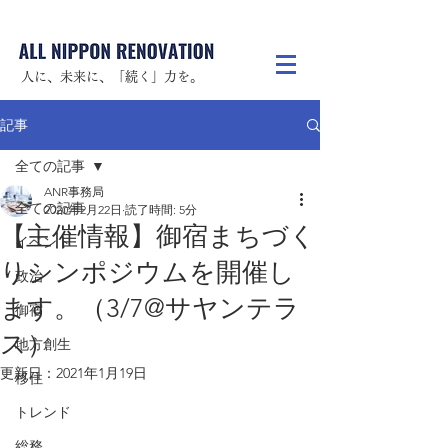
人に、未来に、「続く」力を。
記事
全ての記事
ANR事務局
全ての記事
2020年2月22日
読了時間: 5分
【主催情報】御宿まちづく
イベント
りシンポジウムを開催し
政治
ます。（3/7@サヤンテラ
御宿
ス）
地方創生
更新日：
2021年1月19日
移住
トレンド
総務