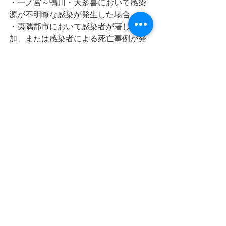
・一ノ宮～鴨川・大多喜において感染
源が不明瞭な感染が発生した場合
・夷隅郡市において感染者が著しく増
加、または感染者による死亡事例が発
生した場合
・新型コロナウイルスが原因で参加者
が大幅に集まらない場合
・夷隅郡市内で教育機関が主催する催
事等が中止または延期になった場合
・夷隅郡市内で教育機関の停止（学級
閉鎖等）が発生した場合
◯実施時の対応について
事前対応：いずれもスタッフ含む
・発熱や風邪の症状、感染者との濃厚
接触が疑われるかたの入場禁止
・睡眠不足の方の入場禁止
・中国本土および韓国本土へ1ヶ月以内
に旅行した者の入場禁止