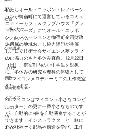
若者
私たちオール・ニッポン・レノベーシ
ョンが御宿町にて運営しているコミュ
社会
ニティーカフェ＆クラブハウス「グッ
スポンサー
ドネイバーズ」にてオール・ニッポ
ン・レノベーションと御宿町企画財政
シンポジウム
課所属の地域おこし協力隊印が共催
公開講座
し、日立技術士会サイエンス夢クラブ
のご協力のもと冬休み直前、12月22日
TOP
（日）、御宿町内の小中学生を対象
コロナ
に、冬休みの研究や理科の体験として
行政
PICマイコンメロディーミニの工作教室
を行います。
持続化補助金
メディア
PICマイコンはマイコン（小さなコンピ
ューター）の更に一番小さなものです
SDGs
が、自動的に9曲を自動演奏することが
PR
できます！インストラクターと一緒に
インタビュー
わかりやすく部品や構造を学び、工作