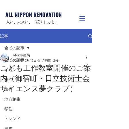
人に、未来に、「続く」力を。
記事
全ての記事
ANR事務局
全ての記事
2019年12月12日
読了時間: 2分
こども工作教室開催のご案
イベント
内（御宿町・日立技術士会
政治
サイエンス夢クラブ）
御宿
地方創生
移住
トレンド
総務